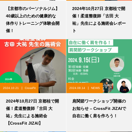
【京都市のパーソナルジム】
2024年10月27日 京都桂で開
40歳以上のための健康的な
催！柔道整復師「古田 大
体作りトレーニング体験会開
祐」先生による施術会レポー
催！
ト
2024.10.21
CrossFit
2024.08.14
NEWS
2024年10月27日 京都桂で開
肩関節ワークショップ開催の
催！柔道整復師「古田 大
お知らせ – CrossFit JIZAIで
祐」先生による施術会
自在に働く肩を作ろう！
【CrossFit JIZAI】